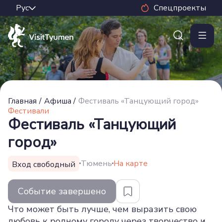
Спецпроекты
Главная
/
Афиша
/
Фестиваль «Танцующий город»
Фестивали
Фестиваль «Танцующий
город»
Тюмень
На карте
Вход свободный
Событие завершено
Что может быть лучше, чем выразить свою
любовь к родному городу через творчество и