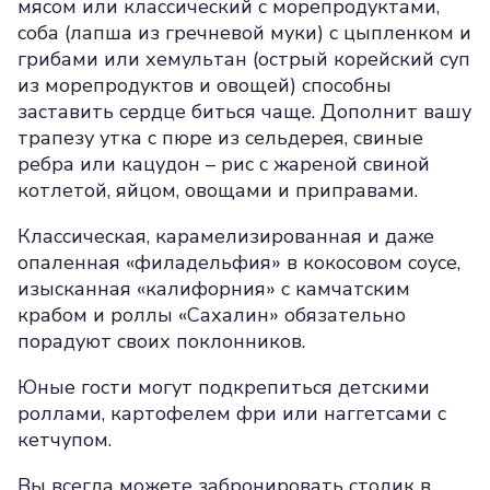
мясом или классический с морепродуктами,
соба (лапша из гречневой муки) с цыпленком и
грибами или хемультан (острый корейский суп
из морепродуктов и овощей) способны
заставить сердце биться чаще. Дополнит вашу
трапезу утка с пюре из сельдерея, свиные
ребра или кацудон – рис с жареной свиной
котлетой, яйцом, овощами и приправами.
Классическая, карамелизированная и даже
опаленная «филадельфия» в кокосовом соусе,
изысканная «калифорния» с камчатским
крабом и роллы «Сахалин» обязательно
порадуют своих поклонников.
Юные гости могут подкрепиться детскими
роллами, картофелем фри или наггетсами с
кетчупом.
Вы всегда можете забронировать столик в