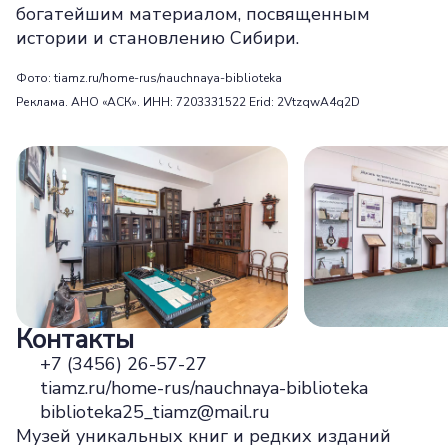
богатейшим материалом, посвященным
истории и становлению Сибири.
Фото: tiamz.ru/home-rus/nauchnaya-biblioteka
Реклама. АНО «АСК». ИНН: 7203331522 Erid: 2VtzqwA4q2D
Контакты
+7 (3456) 26-57-27
tiamz.ru/home-rus/nauchnaya-biblioteka
biblioteka25_tiamz@mail.ru
Музей уникальных книг и редких изданий