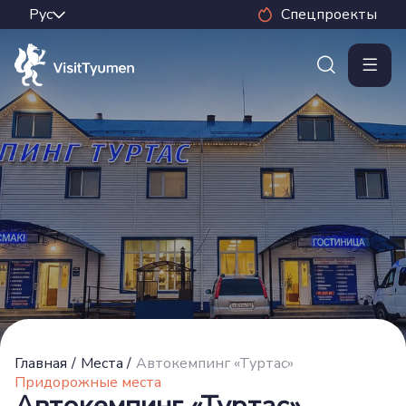
Спецпроекты
Главная
/
Места
/
Автокемпинг «Туртас»
Придорожные места