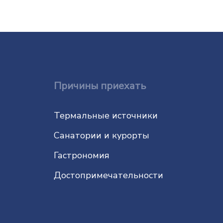
Причины приехать
Термальные источники
Санатории и курорты
Гастрономия
До­сто­при­ме­ча­тель­нос­ти