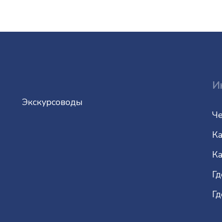
И
Экскурсоводы
Че
Ка
Ка
Гд
Гд