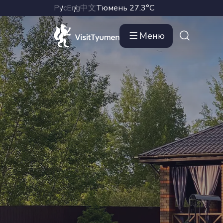
Рус
Eng
中文
Тюмень
27.3°C
Меню