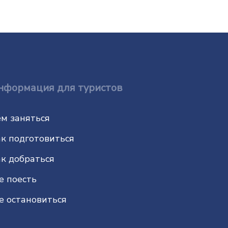
нформация для туристов
м заняться
к подготовиться
к добраться
е поесть
е остановиться