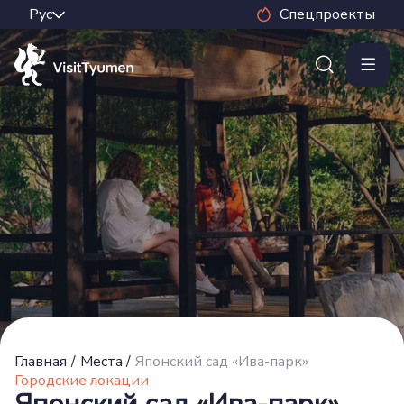
Спецпроекты
Главная
/
Места
/
Японский сад «Ива-парк»
Городские локации