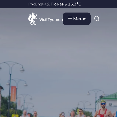
Рус
Eng
中文
Тюмень
16.3°C
Меню