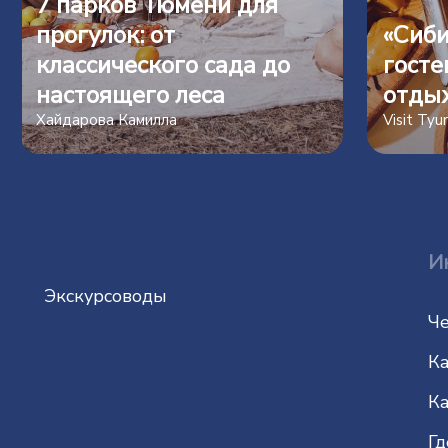
7 парков Тюмени для
прогулок: от
«Сиби
классического сада до
госте
настоящего леса
отды
Хайдарова Камилла
Visit Ty
И
Экскурсоводы
Че
Ка
Ка
Гд