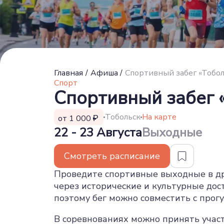
Главная
/
Афиша
/
Спортивный забег «Тобо
Спорт
Спортивный забег 
Тобольск
На карте
от 1 000
22 - 23 Августа
Выходные
Смотреть расписание
Проведите спортивные выходные в д
через исторические и культурные до
поэтому бег можно совместить с прог
В соревнованиях можно принять участие