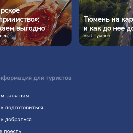
рское
приимство»:
Тюмень на кар
хаем выгодно
и как до нее д
umen
Visit Tyumen
нформация для туристов
м заняться
к подготовиться
к добраться
е поесть