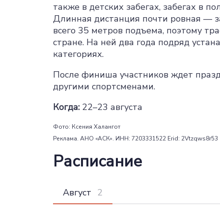
также в детских забегах, забегах в п
Длинная дистанция почти ровная — з
всего 35 метров подъема, поэтому тра
стране. На ней два года подряд уста
категориях.
После финиша участников ждет празд
другими спортсменами.
Когда:
22–23 августа
Фото: Ксения Халангот
Реклама. АНО «АСК». ИНН: 7203331522 Erid: 2Vtzqws8r53
Расписание
Август