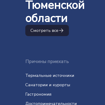
Тюменской
области
Смотреть все
Причины приехать
Термальные источники
Санатории и курорты
Гастрономия
До­сто­при­ме­ча­тель­нос­ти