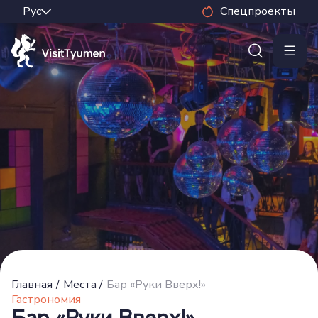
Спецпроекты
Главная
/
Места
/
Бар «Руки Вверх!»
Гастрономия