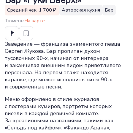
Бар «Руки Вверх!»
Средний чек 1 700
Авторская кухня
Бар
Тюмень
На карте
Заведение — франшиза знаменитого певца
Сергея Жукова. Бар пропитан духом
тусовочных 90-х, начиная от интерьера
и заканчивая внешним видом приветливого
персонала. На первом этаже находится
караоке, где можно исполнить хиты 90-х
и современные песни.
Меню оформлено в стиле журналов
с постерами кумиров, портреты которых
висели в каждой девичьей комнате.
За креативными названиями, такими как
«Сельдь под кайфом», «Факундо Арана»,