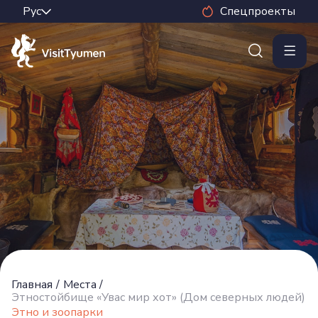
Спецпроекты
Главная
/
Места
/
Этностойбище «Увас мир хот» (Дом северных людей)
Этно и зоопарки