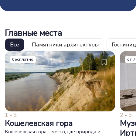
Главные места
Все
Памятники архитектуры
Гостини
бесплатно
от
7
1 - 5
2 - 5
Кошелевская гора
Муз
Ирт
Кошелевская гора – место, где природа и