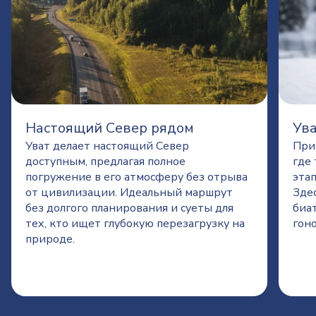
Настоящий Север рядом
Ува
Уват делает настоящий Север
При
доступным, предлагая полное
где
погружение в его атмосферу без отрыва
эта
от цивилизации. Идеальный маршрут
Зде
без долгого планирования и суеты для
биа
тех, кто ищет глубокую перезагрузку на
гоно
природе.