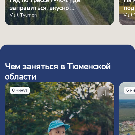
Гид по трассе Р-404: где
На 
заправиться, вкусно ...
под
Visit Tyumen
Visit
Чем заняться в Тюменской
области
8 минут
6 м