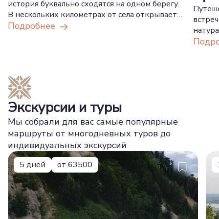
история буквально сходятся на одном берегу.
Путеше
В нескольких километрах от села открывается
встреч
вид на излучину Иртыша с 70-метрового
Подробнее
натура
обрыва: сюда приезжают за прогулкой,
Подр
тишиной и красивыми панорамами.
Экскурсии и туры
Мы собрали для вас самые популярные
маршруты от многодневных туров до
индивидуальных экскурсий
5 дней
от 63500