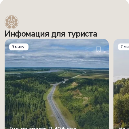
Инфомация для туриста
9 минут
7 ми