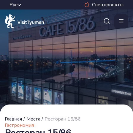
Спецпроекты
Главная
/
Места
/
Ресторан 15/86
Гастрономия