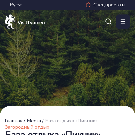
Спецпроекты
Главная
/
Места
/
База отдыха «Пикник»
Загородный отдых