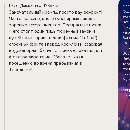
Наиль Давлетшин​
Тобольск
Але
Замечательный кремль, просто вау-эффект!
Ход
сто
Чисто, красиво, много сувенирных лавок с
Все
хорошим ассортиментом. Прекрасные музеи
про
(чего стоят один лишь тюремный замок и
на 
музей по истории съёмок фильма "Тобол"),
Зап
на 
огромный фонтан перед кремлём и красивая
как
водонапорная башня. Отличные локации для
ВСЕ
фотографирования. Обязательно к
РЕА
посещению во время пребывания в
того
Тобольске!
это 
ска
Мы с
зве
понр
шика