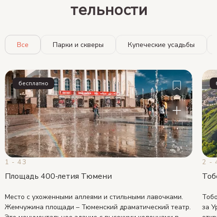
тель­нос­ти
Все
Парки и скверы
Купеческие усадьбы
бесплатно
1 - 43
2 - 
Площадь 400-летия Тюмени
Тоб
Место с ухоженными аллеями и стильными лавочками.
Тоб
Жемчужина площади – Тюменский драматический театр.
за У