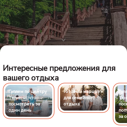
Интересные предложения для
вашего отдыха
Гуляем по центру
Готовый маршрут
Гул
Тюмени: что
для семейного
Тюм
посмотреть за
отдыха
пос
один день
поп
за 