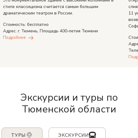
Это монументальное здание с высокими колоннами в
откр
стиле классицизма считается самым большим
слия
драматическим театром в России.
11 у
воз
Стоимость:
бесплатно
Софи
Адрес: г. Тюмень, Площадь 400-летия Тюмени
Сто
Подробнее
Адре
Тел
Под
Экскурсии и туры по
Тюменской области
ТУРЫ
ЭКСКУРСИИ