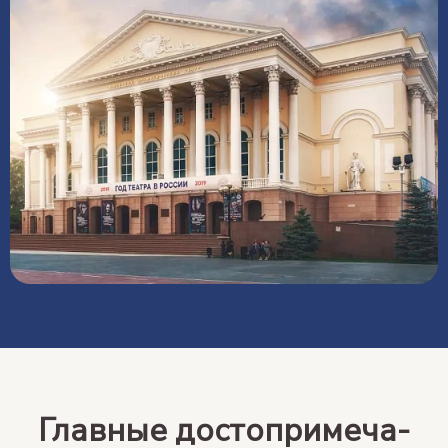
Главные до­сто­при­ме­ча­