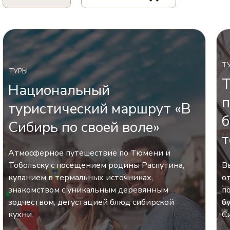
Т
ТУРЫ
Т
Национальный
п
туристический маршрут «В
б
Сибирь по своей воле»
т
Атмосферное путешествие по Тюмени и
Тобольску с посещением родины Распутина,
В
купанием в термальных источниках,
о
знакомством с уникальным деревянным
п
зодчеством, дегустацией блюд сибирской
б
кухни.
С