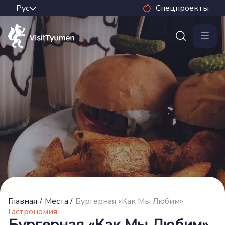
Спецпроекты
Главная
/
Места
/
Бургерная «Как Мы Любим»
Гастрономия