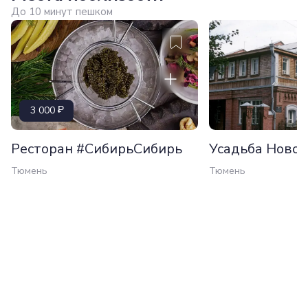
До 10 минут пешком
3 000
Ресторан #СибирьСибирь
Усадьба Ново
Тюмень
Тюмень