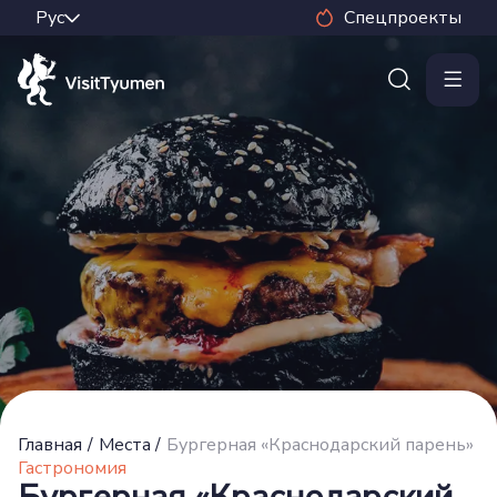
Спецпроекты
Главная
/
Места
/
Бургерная «Краснодарский парень»
Гастрономия