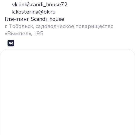
vk.link/scandi_house72
k.kosterina@bk.ru
Глэмпинг Scandi_house
г. Тобольск, садоводческое товарищество
«Вымпел», 195