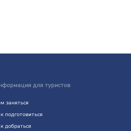
нформация для туристов
м заняться
к подготовиться
к добраться