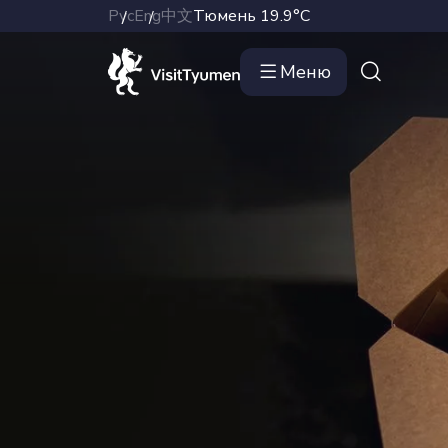
Рус
Eng
中文
Тюмень
19.9°C
Меню