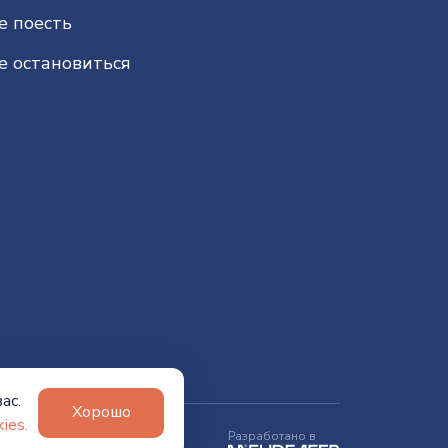
е поесть
е остановиться
ас.
Хорошо
ies.
Разработано в