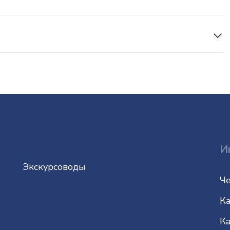
И
Экскурсоводы
Че
Ка
Ка