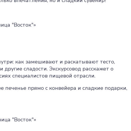
олько впечатления, но и сладкий сувенир!
ница "Восток"»
нутри: как замешивают и раскатывают тесто,
и другие сладости. Экскурсовод расскажет о
сиях специалистов пищевой отрасли.
ее печенье прямо с конвейера и сладкие подарки,
ница "Восток"»