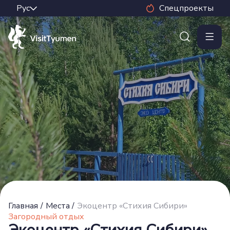
Спецпроекты
Главная
/
Места
/
Экоцентр «Стихия Сибири»
Загородный отдых