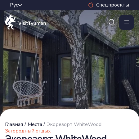
Спецпроекты
Главная
/
Места
/
Экорезорт WhiteWood
Загородный отдых