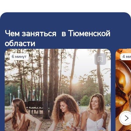
Чем заняться в Тюменской
области
6 минут
4 м