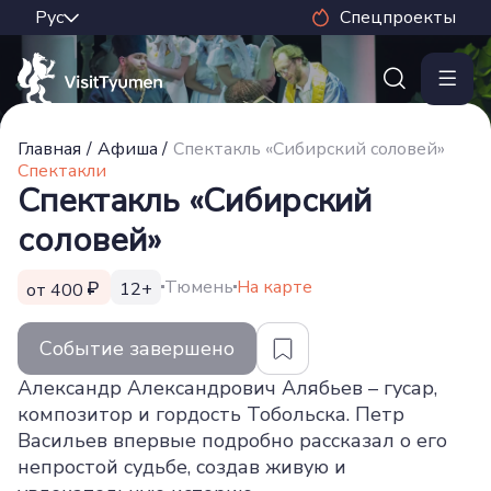
Спецпроекты
Главная
/
Афиша
/
Спектакль «Сибирский соловей»
Спектакли
Спектакль «Сибирский
соловей»
Тюмень
На карте
12+
от 400
Событие завершено
Александр Александрович Алябьев – гусар,
композитор и гордость Тобольска. Петр
Васильев впервые подробно рассказал о его
непростой судьбе, создав живую и