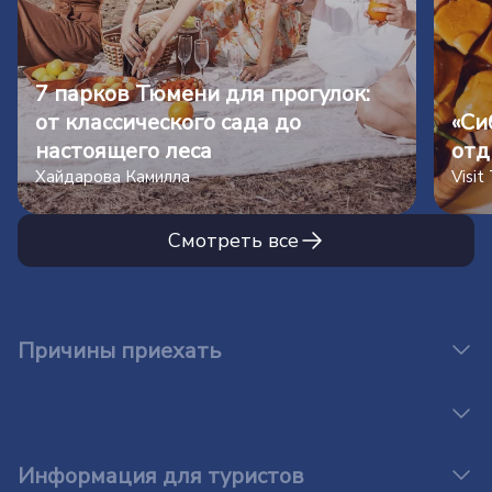
7 парков Тюмени для прогулок:
от классического сада до
«Си
настоящего леса
отд
Хайдарова Камилла
Visi
Смотреть все
Причины приехать
Информация для туристов