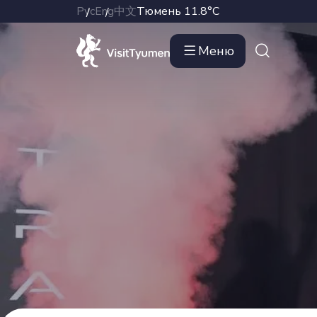
Рус
Eng
中文
Тюмень
11.8°C
Меню