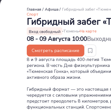
Главная
/
Афиша
/
Гибридный забег «Тюмен
Спорт
Гибридный забег «
Тюмень
На карте
Вход свободный
08 - 09 Августа 10:00
Выходн
Смотреть расписание
8 и 9 августа площадь 400-летия Тюм
региона. В честь Дня физкультурник
«Тюменская Гонка», который объедин
активного образа жизни.
Гибридный формат — это настоящая п
чередуется с силовыми упражнениями
предстоит преодолеть 8 километров,
функциональных станций. Спортсмено