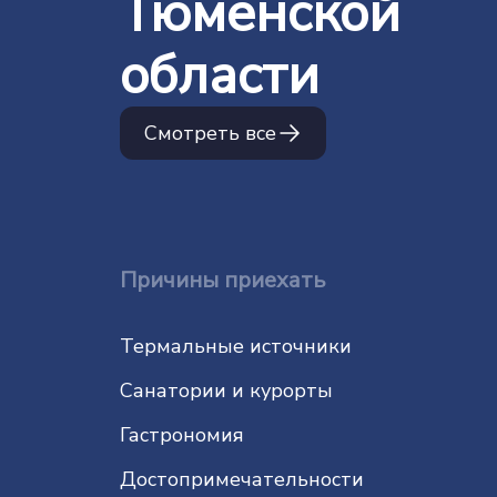
Тюменской
области
Смотреть все
Причины приехать
Термальные источники
Санатории и курорты
Гастрономия
До­сто­при­ме­ча­тель­нос­ти