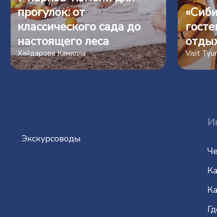
прогулок: от
«Сиби
классического сада до
госте
настоящего леса
отды
Хайдарова Камилла
Visit Ty
И
Экскурсоводы
Че
Ка
Ка
Гд