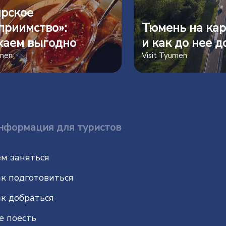
рское
приимство»:
Тюмень на кар
хаем выгодно
и как до нее д
umen
Visit Tyumen
нформация для туристов
м заняться
к подготовиться
к добраться
е поесть