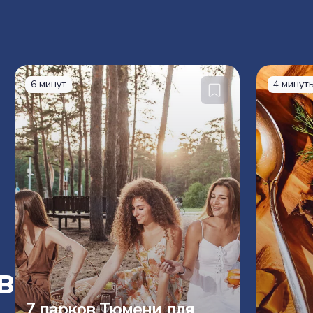
6 минут
4 минут
в
7 парков Тюмени для