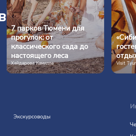
в
7 парков Тюмени для
прогулок: от
«Сиби
классического сада до
госте
настоящего леса
отды
Хайдарова Камилла
Visit Ty
И
Экскурсоводы
Че