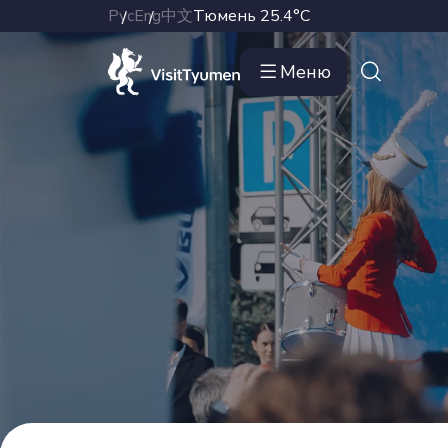
Рус
Eng
中文
Тюмень
25.4°C
Меню