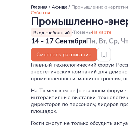
Главная
/
Афиша
/
Промышленно-энергетич
События
Промышленно-энер
Тюмень
На карте
Вход свободный
14 - 17 Сентября
Пн, Вт, Ср, Ч
Смотреть расписание
Главный технологический форум Росс
энергетических компаний для демонс
промышленности, машиностроения, не
На Тюменском нефтегазовом форуме 
интерактивные выставки, технологиче
директоров по персоналу, лидеров п
площадок.
Гости смогут не только обсудить акту