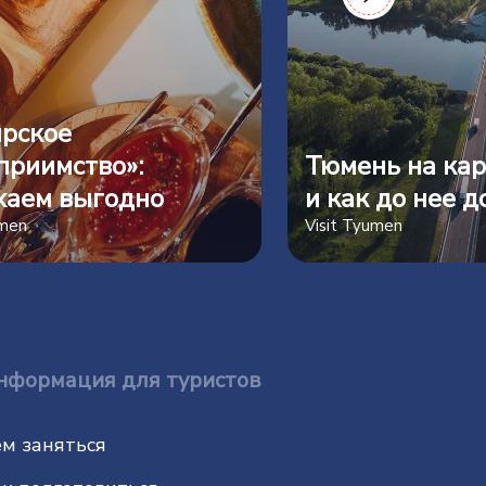
рское
приимство»:
Тюмень на кар
хаем выгодно
и как до нее д
umen
Visit Tyumen
нформация для туристов
м заняться