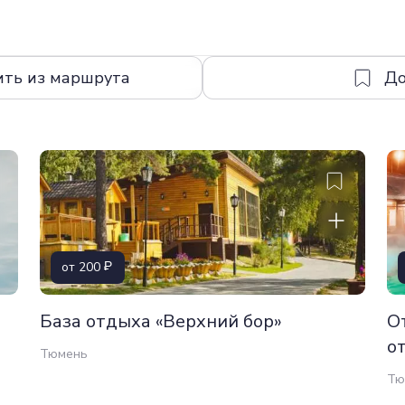
ить из маршрута
от 200
База отдыха «Верхний бор»
О
о
Тюмень
Тю