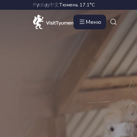
Рус
Eng
中文
Тюмень
17.1°C
Меню