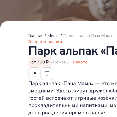
Главная
/
Места
/
Парк альпак «Пача Мама»
Этно и зоопарки
Парк альпак «П
от 700
Тюмень
На карте
Парк альпак «Пача Мама» — это м
эмоциями. Здесь живут дружелюбн
гостей встречают игривые козочки
прохладительными напитками, мор
день рождения прямо в парке.