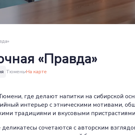
вда»
очная «Правда»
ня
Тюмень
На карте
юмени, где делают напитки на сибирской осн
ийный интерьер с этническими мотивами, обш
кими традициями и вкусовыми пристрастиями
деликатесы сочетаются с авторским взглядом