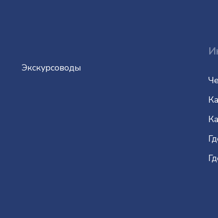
И
Экскурсоводы
Че
Ка
Ка
Гд
Гд