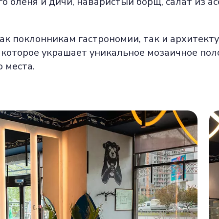
го оленя и дичи, наваристый борщ, салат из а
ак поклонникам гастрономии, так и архитекту
 которое украшает уникальное мозаичное поло
 места.