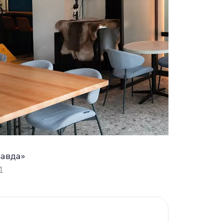
равда»
1