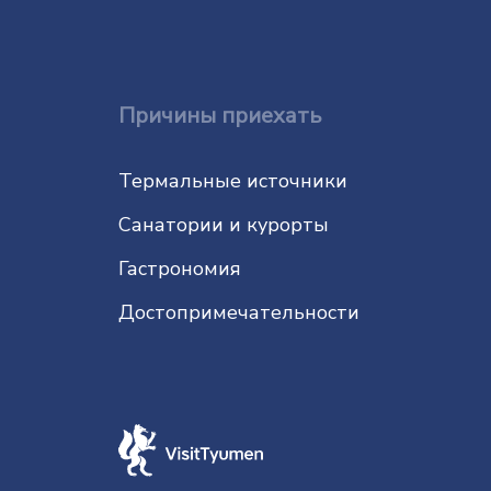
Причины приехать
Термальные источники
Санатории и курорты
Гастрономия
До­сто­при­ме­ча­тель­нос­ти