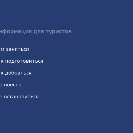
нформация для туристов
м заняться
к подготовиться
к добраться
е поесть
е остановиться