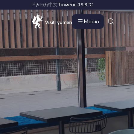
Рус
Eng
中文
Тюмень
19.9°C
Меню