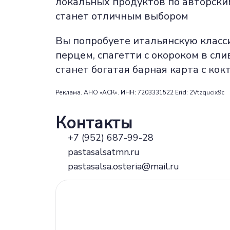
локальных продуктов по авторским
станет отличным выбором
Вы попробуете итальянскую класси
перцем, спагетти с окороком в сл
станет богатая барная карта с ко
Реклама. АНО «АСК». ИНН: 7203331522 Erid: 2Vtzqucix9c
Контакты
+7 (952) 687-99-28
pastasalsatmn.ru
pastasalsa.osteria@mail.ru