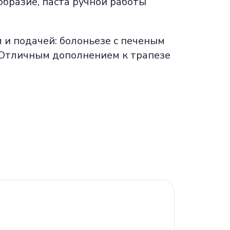
образие, паста ручной работы
 и подачей: болоньезе с печеным
а. Отличным дополнением к трапезе