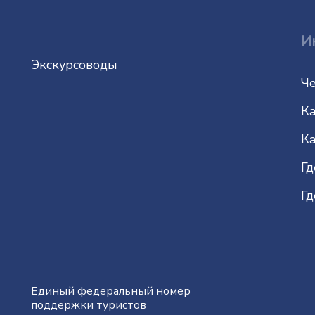
И
Экскурсоводы
Че
Ка
Ка
Гд
Гд
Единый федеральный номер
поддержки туристов