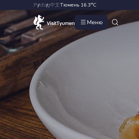
Рус
Eng
中文
Тюмень
16.3°C
Меню