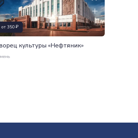
от 350
750
ворец культуры «Нефтяник»
Грузинс
мень
Тюмень