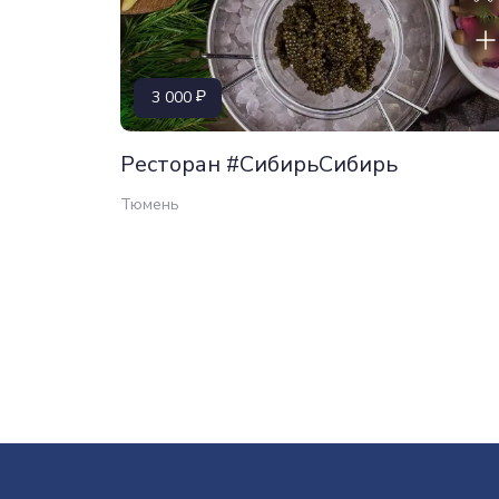
3 000
Ресторан #СибирьСибирь
Тюмень