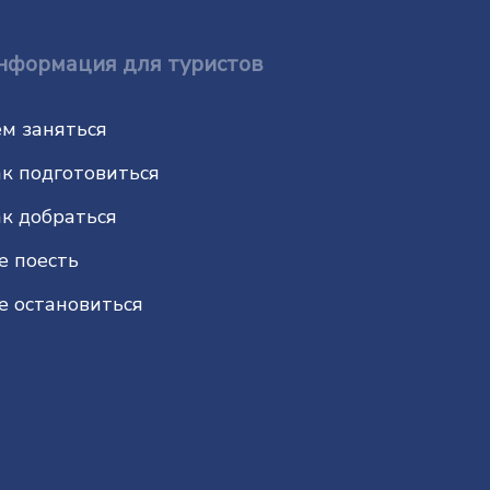
нформация для туристов
м заняться
к подготовиться
к добраться
е поесть
е остановиться