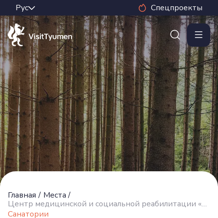
Спецпроекты
Главная
/
Места
/
Центр медицинской и социальной реабилитации «Пышма»
Санатории