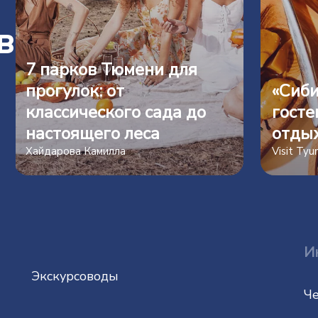
в
7 парков Тюмени для
прогулок: от
«Сиби
классического сада до
госте
настоящего леса
отды
Хайдарова Камилла
Visit Ty
И
Экскурсоводы
Че