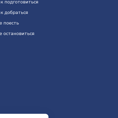
к подготовиться
к добраться
е поесть
е остановиться