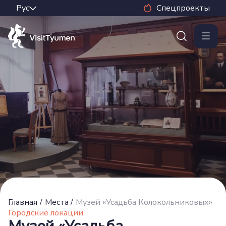
Спецпроекты
Главная
/
Места
/
Музей «Усадьба Колокольниковых»
Городские локации