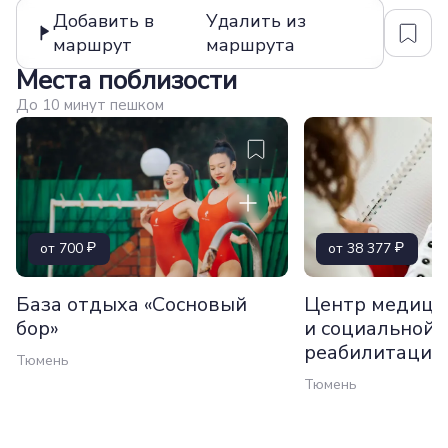
Добавить в
Удалить из
маршрут
маршрута
Места поблизости
До 10 минут пешком
от 700
от 38 377
База отдыха «Сосновый
Центр медици
бор»
и социальной
реабилитации
Тюмень
Тюмень