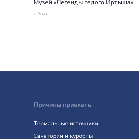
Музей «Легенды седого Иртыша»
с. Уват
Причины приехать
Термальные источники
Санатории и курорты