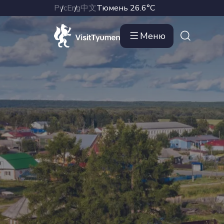
Рус
Eng
中文
Тюмень
26.6°C
Меню