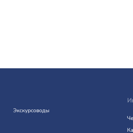
И
Экскурсоводы
Че
Ка