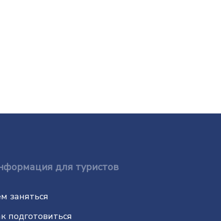
нформация для туристов
м заняться
к подготовиться