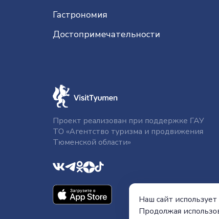
Гастрономия
До­сто­при­ме­ча­тель­нос­ти
Проект реализован при поддержке ГАУ
ТО «Агентство туризма и продвижения
Тюменской области»
Наш сайт использует 
Продолжая использов