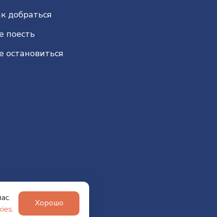
к добраться
е поесть
е остановиться
ас.
Хорошо
ies.