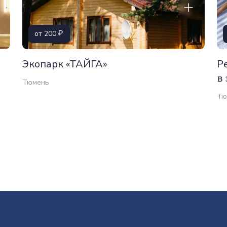
от 200
Экопарк «ТАЙГА»
Р
в
Тюмень
Тю