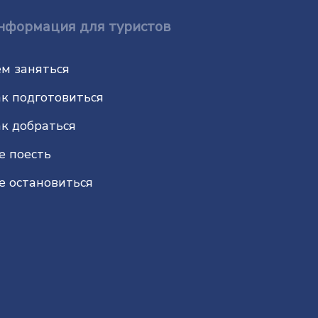
нформация для туристов
м заняться
к подготовиться
к добраться
е поесть
е остановиться