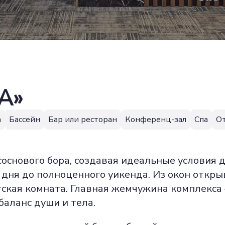
А»
а
Бассейн
Бар или ресторан
Конференц-зал
Спа
О
соснового бора, создавая идеальные условия
 дня до полноценного уикенда. Из окон откр
тская комната. Главная жемчужина комплекса
баланс души и тела.