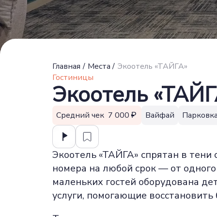
Главная
/
Места
/
Экоотель «ТАЙГА»
Гостиницы
Экоотель «ТАЙГ
Средний чек 7 000
Вайфай
Парковк
Экоотель «ТАЙГА» спрятан в тени 
номера на любой срок — от одного
маленьких гостей оборудована де
услуги, помогающие восстановить 