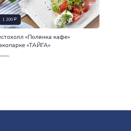
1 200
естохолл «Полянка кафе»
 экопарке «ТАЙГА»
мень