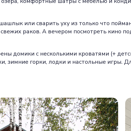
о озера, комфортные шатры с мебелью и конд
ашлык или сварить уху из только что пойма
е свежих раков. А вечером посмотреть кино п
ны домики с несколькими кроватями (+ детск
и, зимние горки, лодки и настольные игры. Д