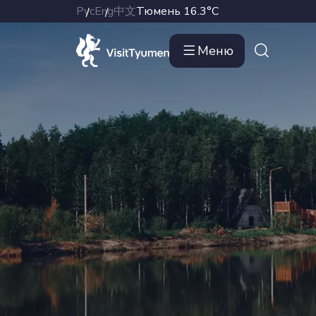
Рус
Eng
中文
Тюмень
16.3°C
Меню