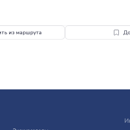
ить из маршрута
И