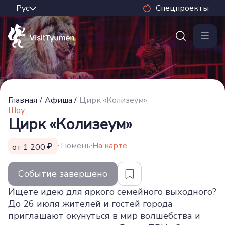
Спецпроекты
Главная
/
Афиша
/
Цирк «Колизеум»
Шоу
Цирк «Колизеум»
Тюмень
На карте
от 1 200
Событие завершено
Ищете идею для яркого семейного выходного?
До 26 июля жителей и гостей города
приглашают окунуться в мир волшебства и