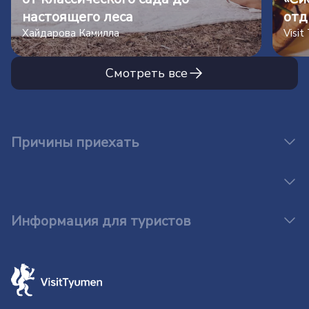
настоящего леса
отд
Хайдарова Камилла
Visi
Смотреть все
Причины приехать
Информация для туристов