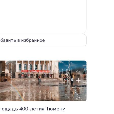
1 200
лощадь 400-летия Тюмени
Кафе «Ч