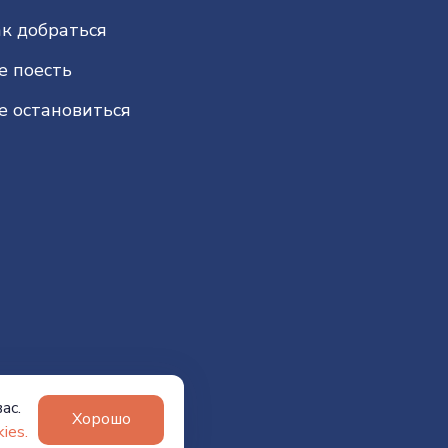
к добраться
е поесть
е остановиться
ас.
Хорошо
ies.