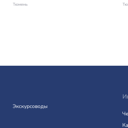
Тюмень
Тю
И
Экскурсоводы
Че
Ка