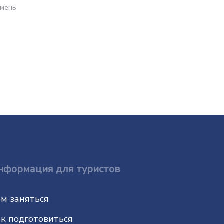
мень
Тюмень
нформация для туристов
м заняться
к подготовиться