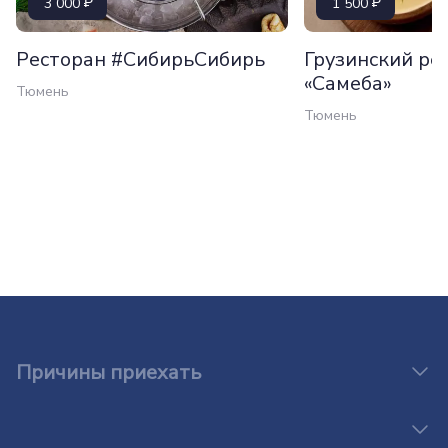
3 000
1 500
Ресторан #СибирьСибирь
Грузинский ре
«Самеба»
Тюмень
Тюмень
Причины приехать