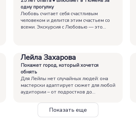
25 лет опыта • Влюбляет в Тюмень за
одну прогулку
Любовь считает себя счастливым
человеком и делится этим счастьем со
всеми. Экскурсия с Любовью — это
несколько часов, после которых
туристы признаются, что хотят
переехать в Тюмень.
Лейла Захарова
Покажет город, который хочется
обнять
Для Лейлы нет случайных людей: она
мастерски адаптирует сюжет для любой
аудитории – от подростков до
инклюзивных групп.
Показать еще