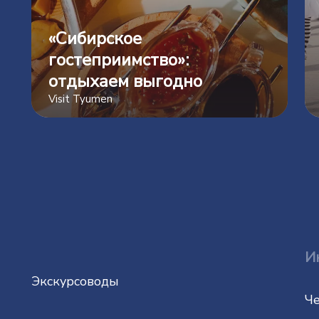
«Сибирское
гостеприимство»:
отдыхаем выгодно
Visit Tyumen
И
Экскурсоводы
Че