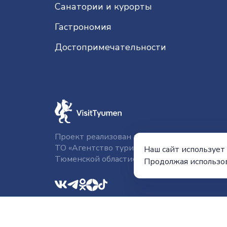
Санатории и курорты
Гастрономия
До­сто­при­ме­ча­тель­нос­ти
Проект реализован при поддержке ГАУ
ТО «Агентство туризма и продвижения
Наш сайт использует 
Тюменской области»
Продолжая использов