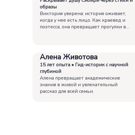
Раскрывает душу Сибири через стихи и
образы
Виктория уверена: история оживает,
когда у нее есть лицо. Как краевед и
поэтесса, она превращает прогулки в
погружение, где архивные факты
сплетены с авторскими стихами.
Алена Животова
15 лет опыта • Гид-историк с научной
глубиной
Алена превращает академические
знания в живой и увлекательный
рассказ для всей семьи.