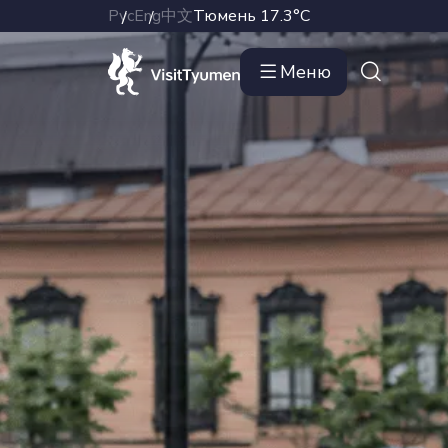
Рус
Eng
中文
Тюмень
17.3°C
Меню