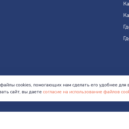
Ка
Ка
Гд
Гд
Единый федеральный номер
поддержки туристов
файлы cookies, помогающих нам сделать его удобнее для в
8 800 302 34-72
ать сайт, вы даете
согласие на использование файлов cook
Режим работы: с 10:00 до 19:00 по местному времени