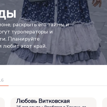
ды
ионе, раскрыть его тайны и
огут туроператоры и
ти. Планируйте
и любит этот край.
16
Любовь Витковская