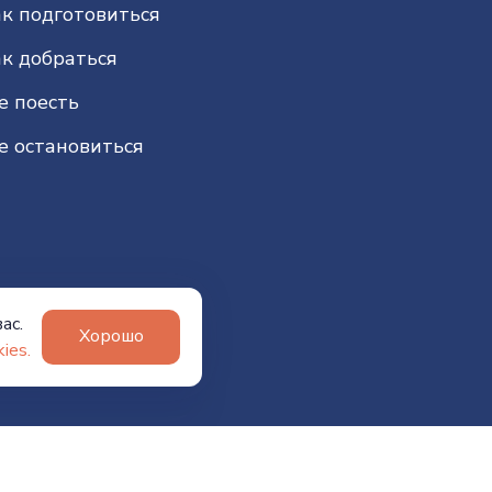
к подготовиться
к добраться
е поесть
е остановиться
ас.
Хорошо
ies.