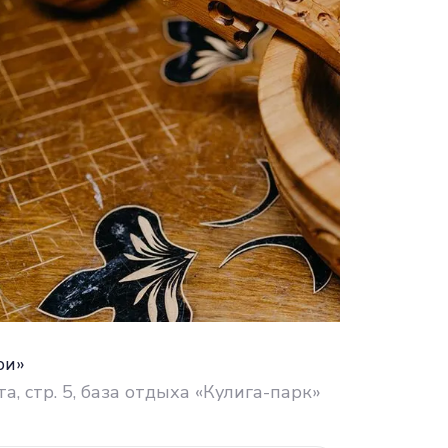
ри»
а, стр. 5, база отдыха «Кулига-парк»