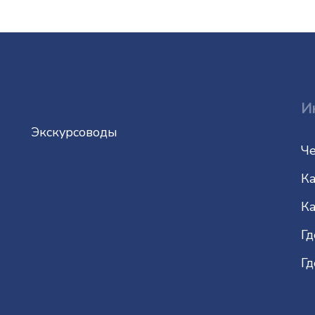
И
Экскурсоводы
Че
Ка
Ка
Гд
Гд