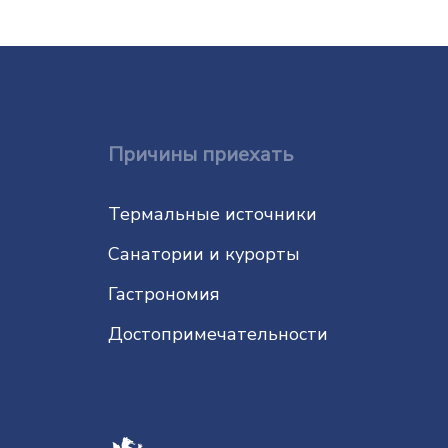
Причины приехать
Термальные источники
Санатории и курорты
Гастрономия
До­сто­при­ме­ча­тель­нос­ти