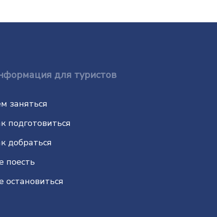
нформация для туристов
м заняться
к подготовиться
к добраться
е поесть
е остановиться