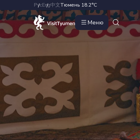
Рус
Eng
中文
Тюмень
18.2°C
Меню