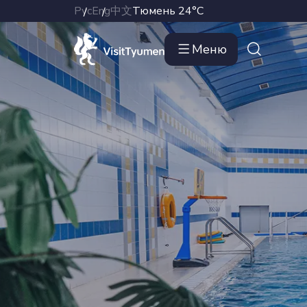
Рус
Eng
中文
Тюмень
24°C
Меню