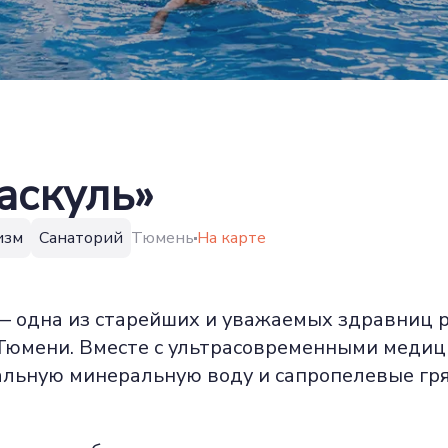
аскуль»
изм
Санаторий
Тюмень
На карте
— одна из старейших и уважаемых здравниц р
т Тюмени. Вместе с ультрасовременными мед
альную минеральную воду и сапропелевые гр