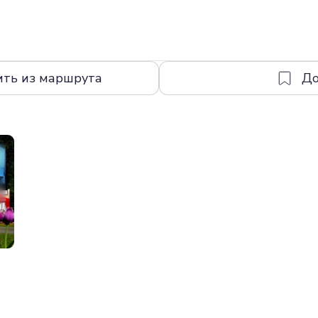
ить из маршрута
а