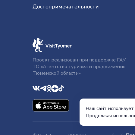
До­сто­при­ме­ча­тель­нос­ти
Проект реализован при поддержке ГАУ
ТО «Агентство туризма и продвижения
Тюменской области»
Наш сайт использует 
Продолжая использов