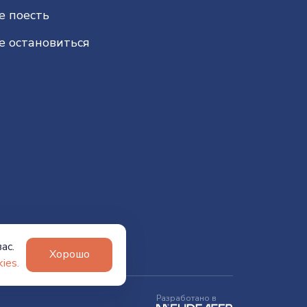
е поесть
е остановиться
ас.
Хорошо
ies.
Разработано в