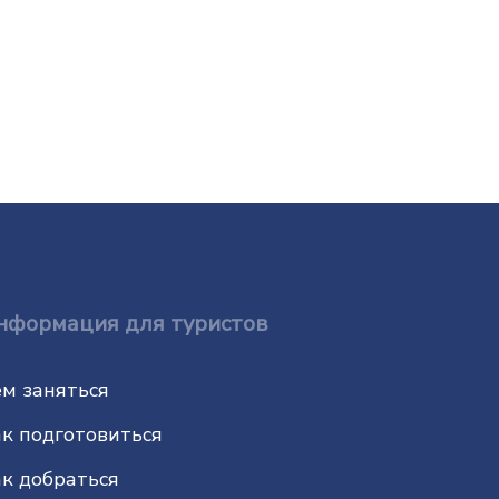
нформация для туристов
м заняться
к подготовиться
к добраться