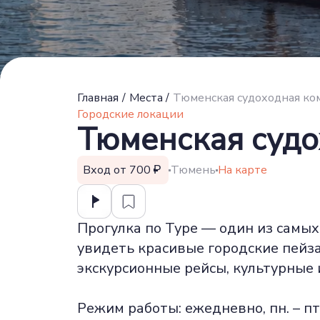
Главная
/
Места
/
Тюменская судоходная ко
Городские локации
Тюменская суд
Вход от 700
Тюмень
На карте
Прогулка по Туре — один из самы
увидеть красивые городские пейз
экскурсионные рейсы, культурные
Режим работы: ежедневно, пн. – пт. с