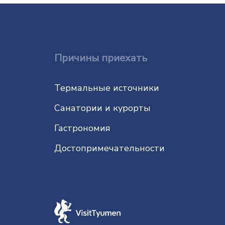
Причины приехать
Термальные источники
Санатории и курорты
Гастрономия
До­сто­при­ме­ча­тель­нос­ти