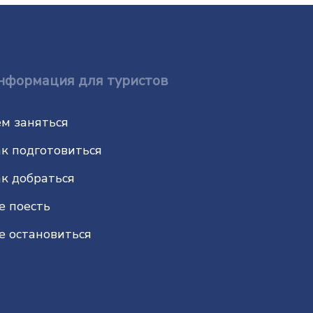
нформация для туристов
м заняться
к подготовиться
к добраться
е поесть
е остановиться