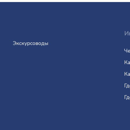
И
Экскурсоводы
Че
Ка
Ка
Гд
Гд