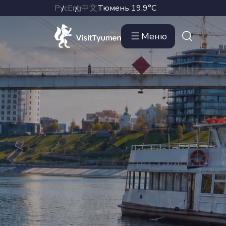
Рус
Eng
中文
Тюмень
19.9°C
Меню