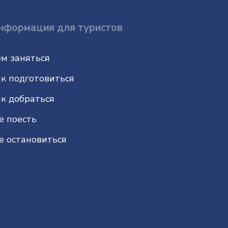
нформация для туристов
м заняться
к подготовиться
к добраться
е поесть
е остановиться