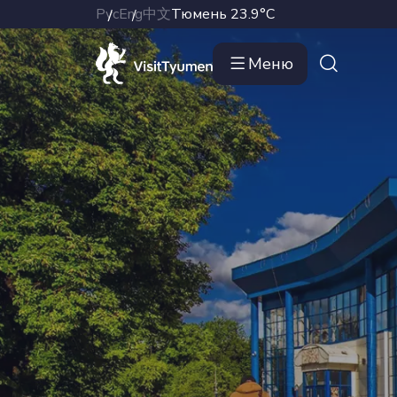
Рус
Eng
中文
Тюмень
23.9°C
Меню