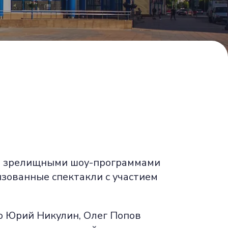
и, зрелищными шоу-программами
зованные спектакли с участием
то Юрий Никулин, Олег Попов