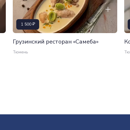
1 500
Грузинский ресторан «Самеба»
К
Тюмень
Тю