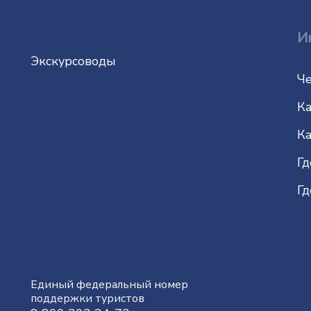
И
Экскурсоводы
Че
Ка
Ка
Гд
Гд
Единый федеральный номер
поддержки туристов