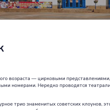
к
юбого возраста — цирковыми представлениям
ыми номерами. Нередко проводятся театрали
урное трио знаменитых советских клоунов, э