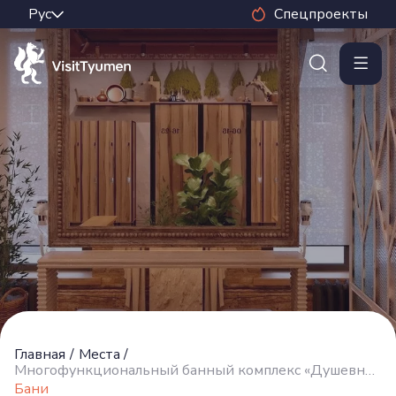
Спецпроекты
Главная
/
Места
/
Многофункциональный банный комплекс «Душевные бани „ЕрмолаевЪ“»
Бани