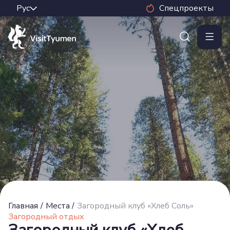
Спецпроекты
Главная
/
Места
/
Загородный клуб «Хлеб Соль»
Загородный отдых