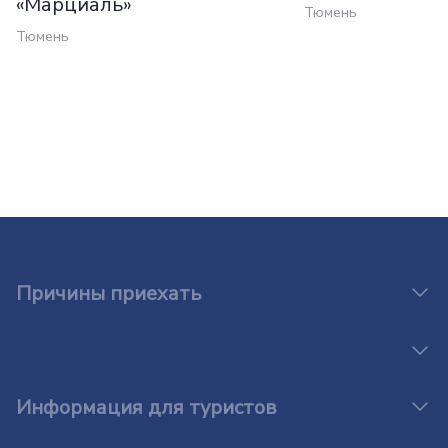
«Марциаль»
Тюмень
Тюмень
Причины приехать
Информация для туристов