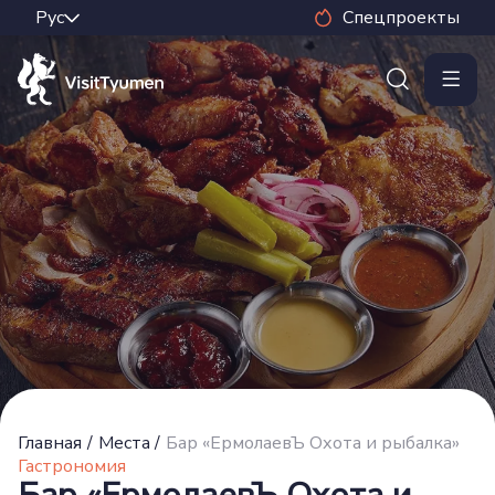
Спецпроекты
Главная
/
Места
/
Бар «ЕрмолаевЪ Охота и рыбалка»
Гастрономия