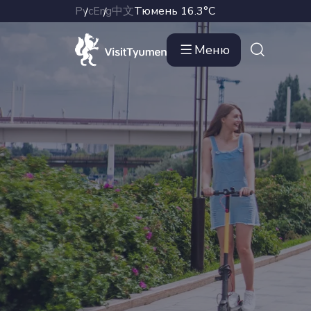
Рус
Eng
中文
Тюмень
16.3°C
Меню