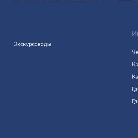
И
Экскурсоводы
Че
Ка
Ка
Гд
Гд