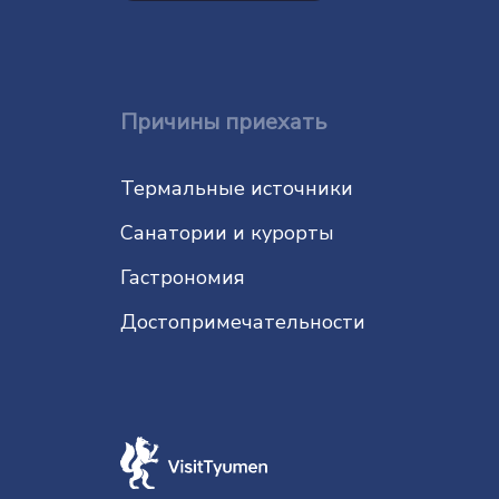
Причины приехать
Термальные источники
Санатории и курорты
Гастрономия
До­сто­при­ме­ча­тель­нос­ти