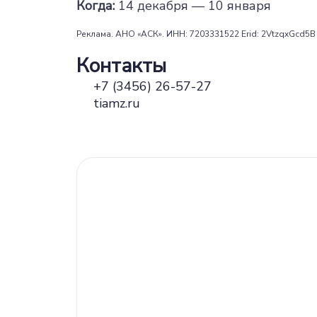
Когда:
14 декабря — 10 января
Реклама. АНО «АСК». ИНН: 7203331522 Erid: 2VtzqxGcd5B
Контакты
+7 (3456) 26-57-27
tiamz.ru