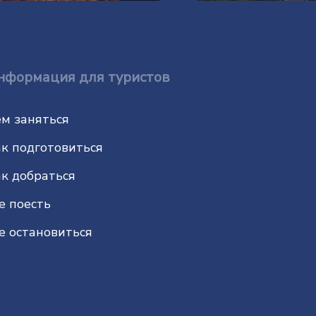
нформация для туристов
м заняться
к подготовиться
к добраться
е поесть
е остановиться