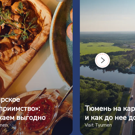
рское
приимство»:
Тюмень на кар
хаем выгодно
и как до нее д
umen
Visit Tyumen