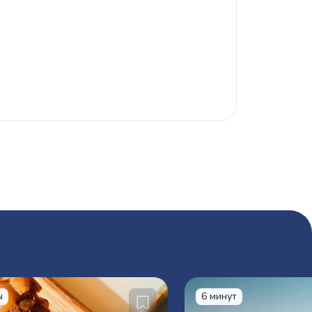
ы
6 минут