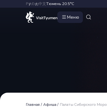
Рус
Eng
中文
Тюмень
20.5°C
Меню
Главная
/
Афиша
/
Палаты Сибирского Моро