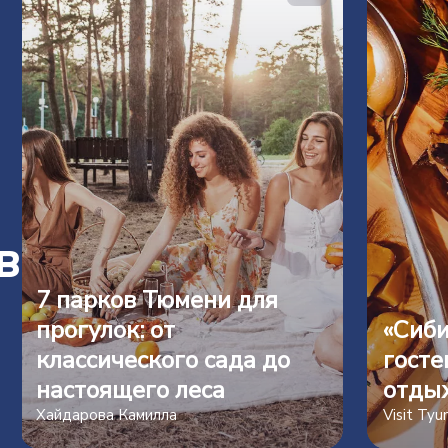
в
7 парков Тюмени для
прогулок: от
«Сиби
классического сада до
госте
настоящего леса
отды
Хайдарова Камилла
Visit Ty