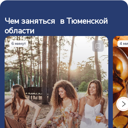
Чем заняться в Тюменской
области
6 минут
4 м