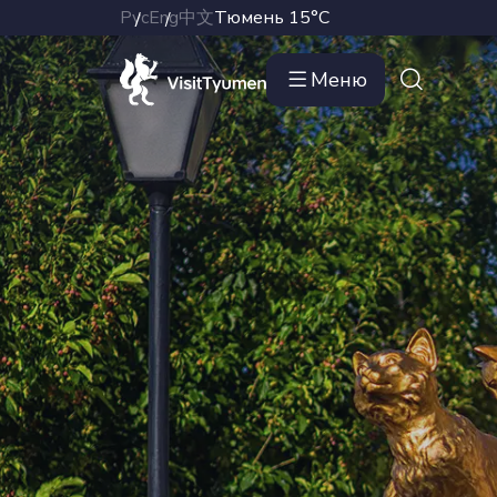
Рус
Eng
中文
Тюмень
15°C
Меню