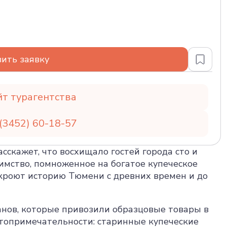
ить заявку
йт турагентства
(3452) 60-18-57
сскажет, что восхищало гостей города сто и
иимство, помноженное на богатое купеческое
кроют историю Тюмени с древних времен и до
анов, которые привозили образцовые товары в
стопримечательности: старинные купеческие