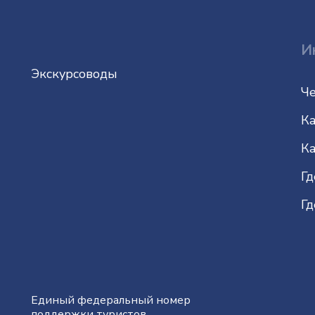
И
Экскурсоводы
Че
Ка
Ка
Гд
Гд
Единый федеральный номер
поддержки туристов