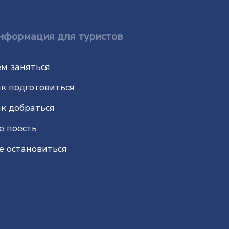
нформация для туристов
м заняться
к подготовиться
к добраться
е поесть
е остановиться