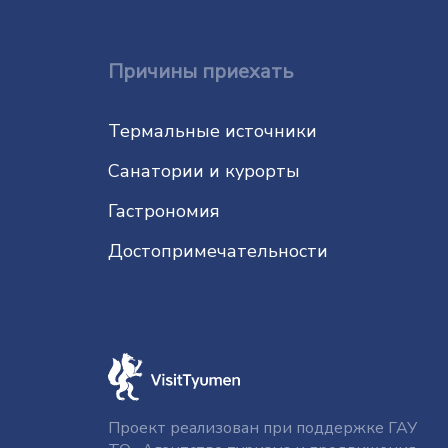
Причины приехать
Термальные источники
Санатории и курорты
Гастрономия
До­сто­при­ме­ча­тель­нос­ти
Проект реализован при поддержке ГАУ