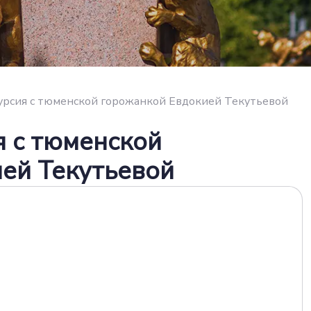
урсия с тюменской горожанкой Евдокией Текутьевой
я с тюменской
ей Текутьевой