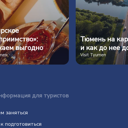
рское
приимство»:
Тюмень на кар
хаем выгодно
и как до нее д
umen
Visit Tyumen
нформация для туристов
м заняться
к подготовиться