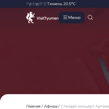
Рус
Eng
中文
Тюмень
20.5°C
Меню
Главная
/
Афиша
/
Стендап-концерт Артем