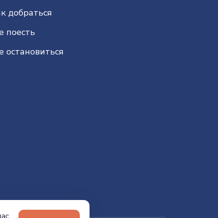
к добраться
е поесть
е остановиться
ас.