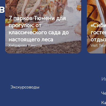
в
7 парков Тюмени для
прогулок: от
«Сиби
классического сада до
госте
настоящего леса
отды
Хайдарова Камилла
Visit Ty
И
Экскурсоводы
Че
Ка