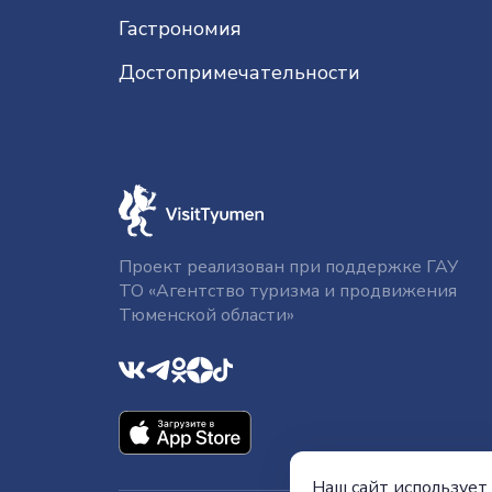
Гастрономия
До­сто­при­ме­ча­тель­нос­ти
Проект реализован при поддержке ГАУ
ТО «Агентство туризма и продвижения
Тюменской области»
Наш сайт использует 