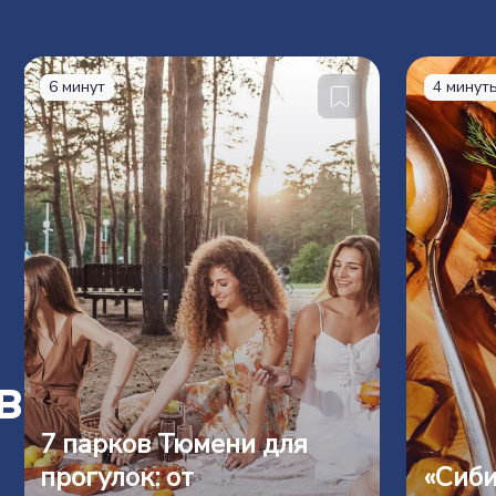
6 минут
4 минут
в
7 парков Тюмени для
прогулок: от
«Сиби