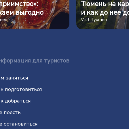
приимство»:
Тюмень на кар
хаем выгодно
и как до нее д
umen
Visit Tyumen
нформация для туристов
м заняться
к подготовиться
к добраться
е поесть
е остановиться