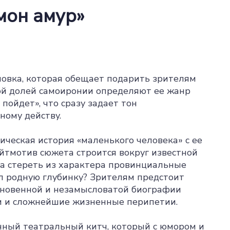
мон амур»
новка, которая обещает подарить зрителям
кой долей самоиронии определяют ее жанр
 пойдет», что сразу задает тон
ному действу.
ическая история «маленького человека» с ее
йтмотив сюжета строится вокруг известной
а стереть из характера провинциальные
ул родную глубинку? Зрителям предстоит
ыкновенной и незамысловатой биографии
и и сложнейшие жизненные перипетии.
нный театральный китч, который с юмором и