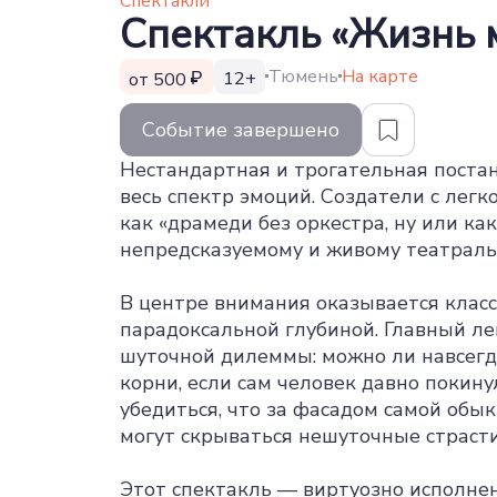
Спектакли
Спектакль «Жизнь 
Тюмень
На карте
12+
от 500
Событие завершено
Нестандартная и трогательная поста
весь спектр эмоций. Создатели с лег
как «драмеди без оркестра, ну или как
непредсказуемому и живому театраль
В центре внимания оказывается класс
парадоксальной глубиной. Главный ле
шуточной дилеммы: можно ли навсегд
корни, если сам человек давно покин
убедиться, что за фасадом самой об
могут скрываться нешуточные страст
Этот спектакль — виртуозно исполне