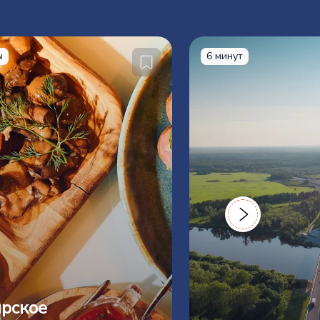
ы
6 минут
рское