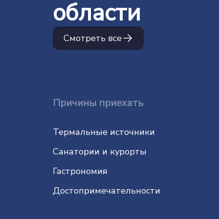
области
Смотреть все
Причины приехать
Термальные источники
Санатории и курорты
Гастрономия
До­сто­при­ме­ча­тель­нос­ти