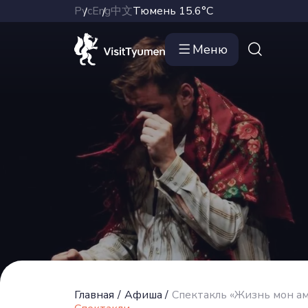
Рус
Eng
中文
Тюмень
15.6°C
Меню
Главная
/
Афиша
/
Спектакль «Жизнь мон а