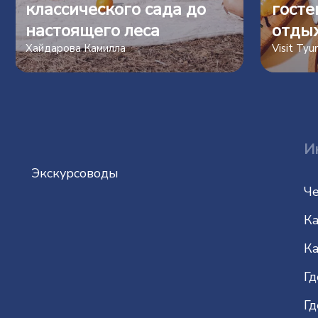
классического сада до
госте
настоящего леса
отды
Хайдарова Камилла
Visit Ty
И
Экскурсоводы
Че
Ка
Ка
Гд
Гд