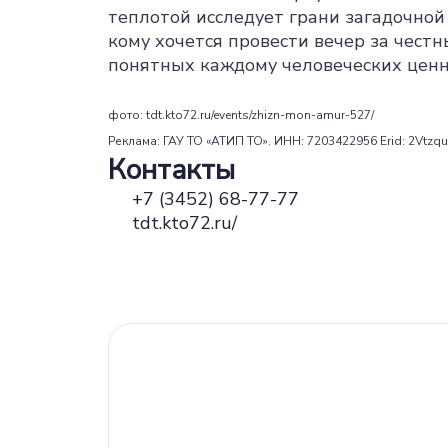
теплотой исследует грани загадочной
кому хочется провести вечер за чест
понятных каждому человеческих ценн
фото: tdt.kto72.ru/events/zhizn-mon-amur-527/
Реклама: ГАУ ТО «АТИП ТО». ИНН: 7203422956 Erid: 2Vtzq
Контакты
+7 (3452) 68-77-77
tdt.kto72.ru/