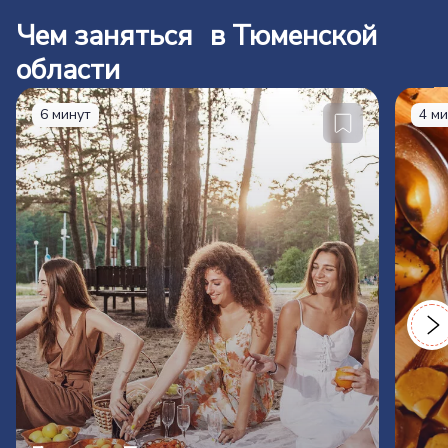
Чем заняться в Тюменской
области
6 минут
4 м