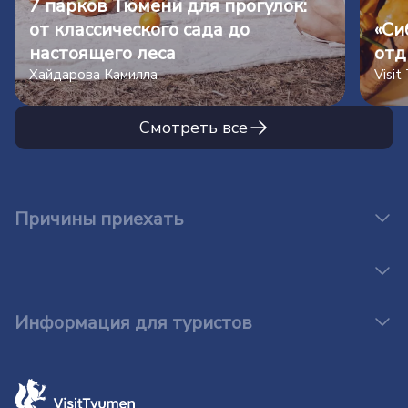
7 парков Тюмени для прогулок:
от классического сада до
«Си
настоящего леса
отд
Хайдарова Камилла
Visi
Смотреть все
Причины приехать
Информация для туристов